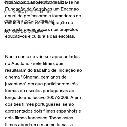
No início do ano lectivo realiza-se na 
CINECLUBE DAS GAIVOTAS
Fundação de Serralves um
Encontro 
O CINEMA POR DENTRO
anual de professores e formadores
 de 
CRESCER COM O CINEMA
modo a incentivar a integração de 
proposta pedágogicas nos projectos 
NO PAÍS DO CINEMA
educativos e culturais das escolas.
Neste contexto vão ser apresentados
no Auditório - sete filmes 
que 
resultaram do trabalho de iniciação ao 
cinema "
Cinema, cem anos de 
juventude
" em que participaram três 
turmas de escolas portuguesas ao 
longo do ano lectivo 2007/2008. Além 
dos três filmes portugueses, serão 
apresentados dois filmes espanhóis e 
dois filmes franceses. Todos estes 
filmes abordam o mesmo tema - a 