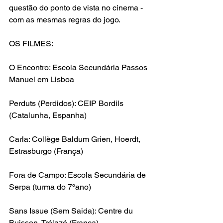
questão do 
ponto de vista no cinema
 - 
com as mesmas regras do jogo.
OS FILMES:
O Encontro
: Escola Secundária Passos 
Manuel em Lisboa
Perduts
 (Perdidos): 
CEIP Bordils
(Catalunha, Espanha)
Carla
: 
Collège Baldum Grien
, Hoerdt, 
Estrasburgo (França)
Fora de Campo
: Escola Secundária de 
Serpa (turma do 7ºano)
Sans Issue
 (Sem Saida): 
Centre du 
Buisson
, Trélazé (França)