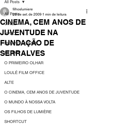
All Posts
filhoslumiere
All Posts
28 de set. de 2009
1 min de leitura
CINEMA, CEM ANOS DE
CINED
JUVENTUDE NA
NPDC
FUNDAÇÃO DE
MOVING CINEMA
SERRALVES
FILMAR
O PRIMEIRO OLHAR
LOULÉ FILM OFFICE
ALTE
O CINEMA, CEM ANOS DE JUVENTUDE
O MUNDO À NOSSA VOLTA
OS FILHOS DE LUMIÈRE
SHORTCUT