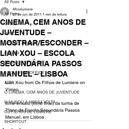
All Posts
filhoslumiere
All Posts
27 de jun. de 2011
1 min de leitura
CINEMA, CEM ANOS DE
CINED
JUVENTUDE –
NPDC
MOSTRAR/ESCONDER –
MOVING CINEMA
LIAN XOU – ESCOLA
FILMAR
SECUNDÁRIA PASSOS
O PRIMEIRO OLHAR
MANUEL – LISBOA
LOULÉ FILM OFFICE
Lian Xou from Os Filhos de Lumiere on 
ALTE
Vimeo.
O CINEMA, CEM ANOS DE JUVENTUDE
O MUNDO À NOSSA VOLTA
filme-ensaio (filme final) da turma de 
7ºano da Escola Secundária Passos 
OS FILHOS DE LUMIÈRE
Manuel, em Lisboa
SHORTCUT