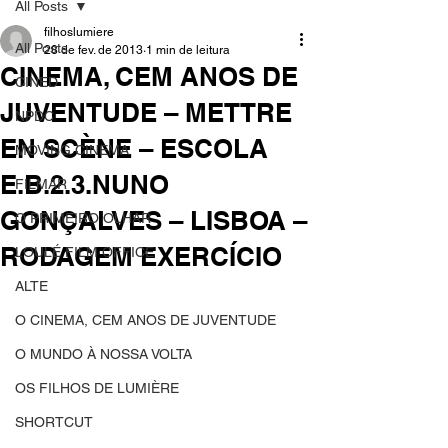
All Posts
filhoslumiere
All Posts
28 de fev. de 2013
1 min de leitura
CINEMA, CEM ANOS DE
CINED
JUVENTUDE – METTRE
NPDC
EN SCÈNE – ESCOLA
MOVING CINEMA
E.B.2.3.NUNO
FILMAR
GONÇALVES – LISBOA –
O PRIMEIRO OLHAR
RODAGEM EXERCÍCIO
LOULÉ FILM OFFICE
ALTE
O CINEMA, CEM ANOS DE JUVENTUDE
O MUNDO À NOSSA VOLTA
OS FILHOS DE LUMIÈRE
SHORTCUT