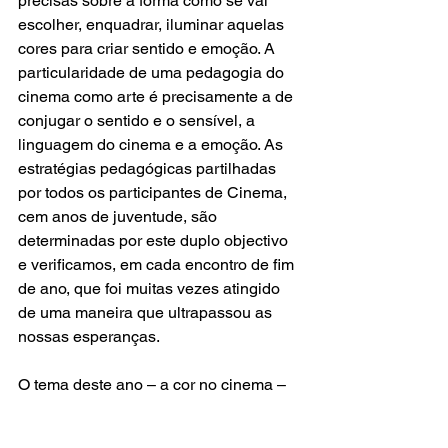
precisas sobre a forma como se vai 
escolher, enquadrar, iluminar aquelas 
cores para criar sentido e emoção. A 
particularidade de uma pedagogia do 
cinema como arte é precisamente a de 
conjugar o sentido e o sensível, a 
linguagem do cinema e a emoção. As 
estratégias pedagógicas partilhadas 
por todos os participantes de Cinema, 
cem anos de juventude, são 
determinadas por este duplo objectivo 
e verificamos, em cada encontro de fim 
de ano, que foi muitas vezes atingido 
de uma maneira que ultrapassou as 
nossas esperanças.
O tema deste ano – a cor no cinema – 
ter-nos-á permitido contribuir na prática 
á reflexão sobre o lugar do cinema na 