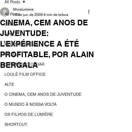
All Posts
filhoslumiere
All Posts
15 de jun. de 2009
4 min de leitura
CINEMA, CEM ANOS DE
CINED
JUVENTUDE:
NPDC
L’EXPÉRIENCE A ÉTÉ
MOVING CINEMA
PROFITABLE, POR ALAIN
FILMAR
BERGALA
O PRIMEIRO OLHAR
LOULÉ FILM OFFICE
ALTE
O CINEMA, CEM ANOS DE JUVENTUDE
O MUNDO À NOSSA VOLTA
OS FILHOS DE LUMIÈRE
SHORTCUT