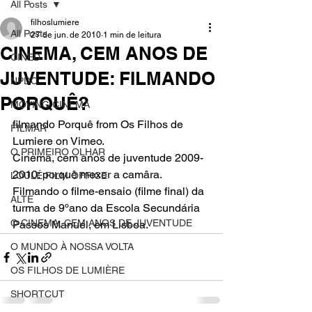
All Posts
filhoslumiere
All Posts
27 de jun. de 2010
1 min de leitura
CINEMA, CEM ANOS DE
CINED
JUVENTUDE: FILMANDO
NPDC
PORQUÊ?
MOVING CINEMA
filmando Porquê from Os Filhos de 
FILMAR
Lumiere on Vimeo.
O PRIMEIRO OLHAR
Cinema, cem anos de juventude 2009-
2010: porquê mexer a camâra. 
LOULÉ FILM OFFICE
Filmando o filme-ensaio (filme final) da 
ALTE
turma de 9ºano da Escola Secundária 
O CINEMA, CEM ANOS DE JUVENTUDE
Passos Manuel, em Lisboa.
O MUNDO À NOSSA VOLTA
OS FILHOS DE LUMIÈRE
SHORTCUT