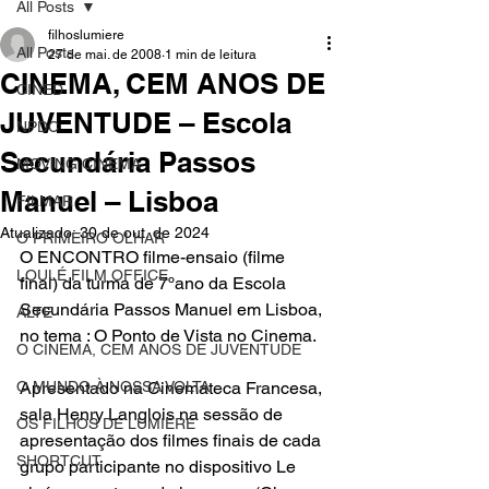
All Posts
filhoslumiere
All Posts
27 de mai. de 2008
1 min de leitura
CINEMA, CEM ANOS DE
CINED
JUVENTUDE – Escola
NPDC
Secundária Passos
MOVING CINEMA
Manuel – Lisboa
FILMAR
Atualizado:
30 de out. de 2024
O PRIMEIRO OLHAR
O ENCONTRO
 filme-ensaio (filme 
LOULÉ FILM OFFICE
final) da turma de 7ºano da Escola 
Secundária Passos Manuel em Lisboa, 
ALTE
no tema : O Ponto de Vista no Cinema.
O CINEMA, CEM ANOS DE JUVENTUDE
O MUNDO À NOSSA VOLTA
Apresentado na Cinemateca Francesa, 
sala Henry Langlois na sessão de 
OS FILHOS DE LUMIÈRE
apresentação dos filmes finais de cada 
SHORTCUT
grupo participante no dispositivo Le 