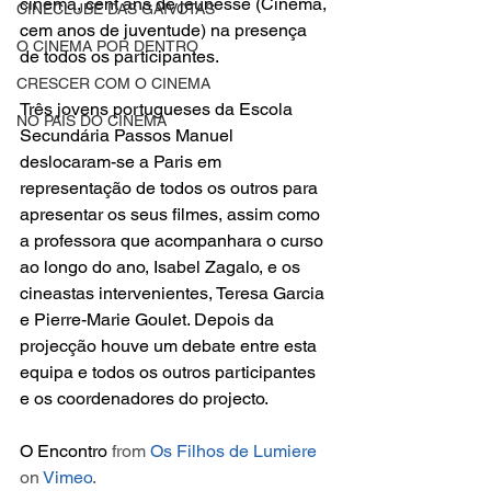
cinéma, cent ans de jeunesse (Cinema, 
CINECLUBE DAS GAIVOTAS
cem anos de juventude) na presença 
O CINEMA POR DENTRO
de todos os participantes.
CRESCER COM O CINEMA
Três jovens portugueses da Escola 
NO PAÍS DO CINEMA
Secundária Passos Manuel 
deslocaram-se a Paris em 
representação de todos os outros para 
apresentar os seus filmes, assim como 
a professora que acompanhara o curso 
ao longo do ano, Isabel Zagalo, e os 
cineastas intervenientes, Teresa Garcia 
e Pierre-Marie Goulet. Depois da 
projecção houve um debate entre esta 
equipa e todos os outros participantes 
e os coordenadores do projecto.
O Encontro
 from 
Os Filhos de Lumiere
on 
Vimeo
.