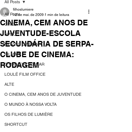
All Posts
filhoslumiere
All Posts
12 de mai. de 2009
1 min de leitura
CINEMA, CEM ANOS DE
CINED
JUVENTUDE-ESCOLA
NPDC
SECUNDÁRIA DE SERPA-
MOVING CINEMA
CLUBE DE CINEMA:
FILMAR
RODAGEM
O PRIMEIRO OLHAR
LOULÉ FILM OFFICE
ALTE
O CINEMA, CEM ANOS DE JUVENTUDE
O MUNDO À NOSSA VOLTA
OS FILHOS DE LUMIÈRE
SHORTCUT