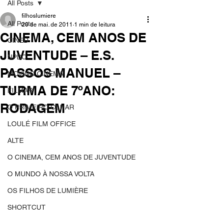
All Posts
filhoslumiere
All Posts
20 de mai. de 2011
1 min de leitura
CINEMA, CEM ANOS DE
CINED
JUVENTUDE – E.S.
NPDC
PASSOS MANUEL –
MOVING CINEMA
TURMA DE 7ºANO:
FILMAR
RODAGEM
O PRIMEIRO OLHAR
LOULÉ FILM OFFICE
ALTE
O CINEMA, CEM ANOS DE JUVENTUDE
O MUNDO À NOSSA VOLTA
OS FILHOS DE LUMIÈRE
SHORTCUT