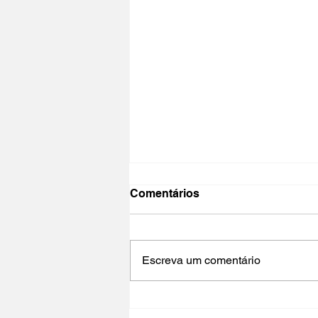
Comentários
Escreva um comentário
NO PAÍS DO CINEMA 2025 |
Polo Cultural Gaivotas /