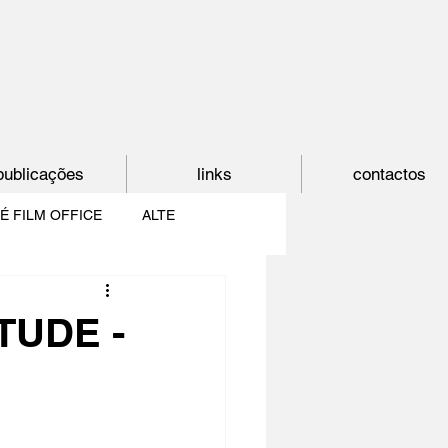
publicações
links
contactos
É FILM OFFICE
ALTE
E
SHORTCUT
TUDE -
PAÍS DO CINEMA