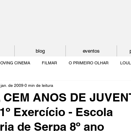
blog
eventos
OVING CINEMA
FILMAR
O PRIMEIRO OLHAR
LOUL
 jan. de 2009
0 min de leitura
NTUDE
O MUNDO À NOSSA VOLTA
OS FILHOS DE LUMIÈR
, CEM ANOS DE JUVEN
1º Exercício - Escola
O CINEMA POR DENTRO
CRESCER COM O CINEMA
NO 
ia de Serpa 8º ano