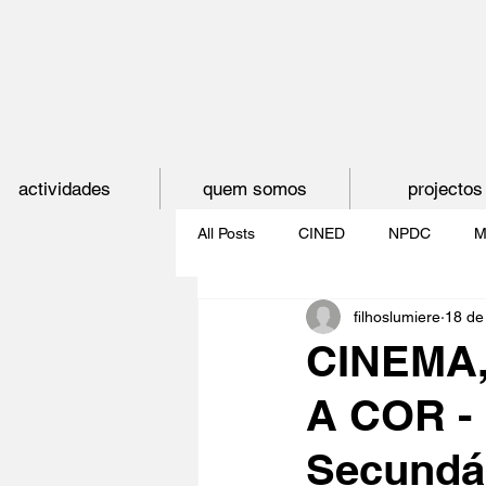
actividades
quem somos
projectos
All Posts
CINED
NPDC
M
filhoslumiere
18 de
O CINEMA, CEM ANOS DE JUVE
CINEMA
A COR - 
CINECLUBE DAS GAIVOTAS
Secundár