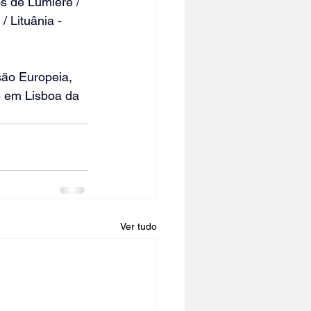
os de Lumière / 
 Lituânia - 
ão Europeia,  
e em Lisboa da 
Ver tudo