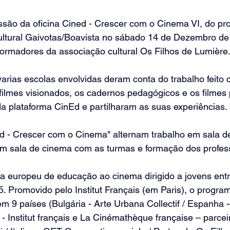
essão da oficina Cined - Crescer com o Cinema VI, do p
Cultural Gaivotas/Boavista no sábado 14 de Dezembro de
formadores da associação cultural Os Filhos de Lumière
arias escolas envolvidas deram conta do trabalho feito 
filmes visionados, os cadernos pedagógicos e os filmes
da plataforma CinEd e partilharam as suas experiências.
d - Crescer com o Cinema" alternam trabalho em sala d
em sala de cinema com as turmas e formação dos profes
 europeu de educação ao cinema dirigido a jovens entr
. Promovido pelo Institut Français (em Paris), o progra
m 9 países (Bulgária - Arte Urbana Collectif / Espanha 
- Institut français e La Cinémathèque française – parcei