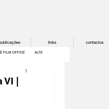
publicações
links
contactos
É FILM OFFICE
ALTE
E
SHORTCUT
VI |
PAÍS DO CINEMA