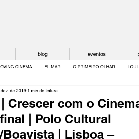
blog
eventos
OVING CINEMA
FILMAR
O PRIMEIRO OLHAR
LOUL
 dez. de 2019
1 min de leitura
NTUDE
O MUNDO À NOSSA VOLTA
OS FILHOS DE LUMIÈR
| Crescer com o Cinema 
inal | Polo Cultural
O CINEMA POR DENTRO
CRESCER COM O CINEMA
NO 
/Boavista | Lisboa –