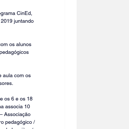
rograma CinEd, 
 2019 juntando 
.
com os alunos 
 pedagógicos 
e aula com os 
sores.
e os 6 e os 18 
ma associa 10 
-– Associação 
ro pedagógico / 