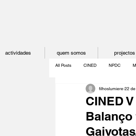
actividades
quem somos
projectos
All Posts
CINED
NPDC
M
filhoslumiere
22 de
O CINEMA, CEM ANOS DE JUVE
CINED V 
Balanço f
CINECLUBE DAS GAIVOTAS
Gaivotas