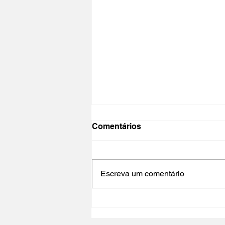
Comentários
Escreva um comentário
NO PAÍS DO CINEMA 2025 |
Polo Cultural Gaivotas /
Lisboa