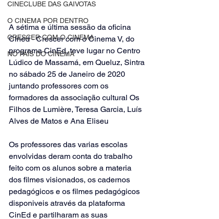
CINECLUBE DAS GAIVOTAS
O CINEMA POR DENTRO
A sétima e última sessão da oficina 
CRESCER COM O CINEMA
Cined - Crescer com o Cinema V, do 
programa CinEd, teve lugar no Centro 
NO PAÍS DO CINEMA
Lúdico de Massamá, em Queluz, Sintra 
no sábado 25 de Janeiro de 2020 
juntando professores com os 
formadores da associação cultural Os 
Filhos de Lumière, Teresa Garcia, Luís 
Alves de Matos e Ana Eliseu
Os professores das varias escolas 
envolvidas deram conta do trabalho 
feito com os alunos sobre a materia 
dos filmes visionados, os cadernos 
pedagógicos e os filmes pedagógicos 
disponiveis através da plataforma 
CinEd e partilharam as suas 