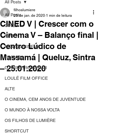
All Posts
filhoslumiere
All Posts
25 de jan. de 2020
1 min de leitura
CINED V | Crescer com o
CINED
Cinema V – Balanço final |
NPDC
Centro Lúdico de
MOVING CINEMA
Massamá | Queluz, Sintra
FILMAR
– 25.01.2020
O PRIMEIRO OLHAR
LOULÉ FILM OFFICE
ALTE
O CINEMA, CEM ANOS DE JUVENTUDE
O MUNDO À NOSSA VOLTA
OS FILHOS DE LUMIÈRE
SHORTCUT