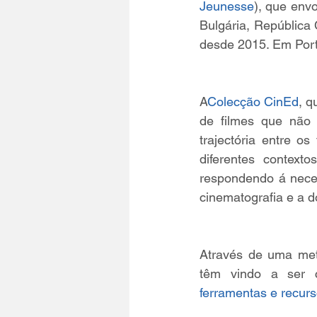
Jeunesse
), que env
Bulgária, República 
desde 2015. Em Port
A
Colecção CinEd
, q
de filmes que não
trajectória entre os
diferentes contexto
respondendo á neces
cinematografia e a d
Através de uma meto
têm vindo a ser c
ferramentas e recur