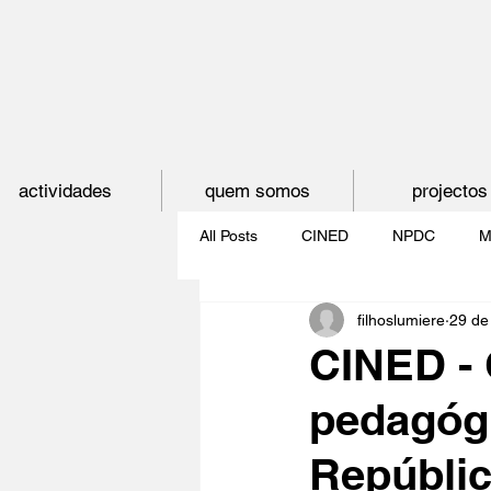
actividades
quem somos
projectos
All Posts
CINED
NPDC
M
filhoslumiere
29 de
O CINEMA, CEM ANOS DE JUVE
CINED - 
pedagógi
CINECLUBE DAS GAIVOTAS
Repúbli