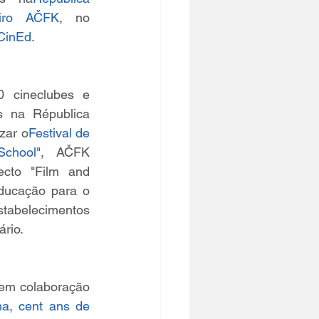
eiro AČFK
, no 
 CinEd
.
 cineclubes e 
 na Républica 
zar o
Festival de 
chool
", AČFK 
cto "Film and 
ducação para o 
belecimentos 
rio.
 em colaboração 
a, cent ans de 