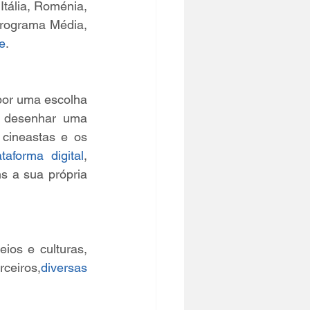
tália, Roménia, 
programa Média, 
e
.
por uma escolha 
 desenhar uma 
 cineastas e os 
aforma digital
, 
 a sua própria 
os e culturas, 
ceiros,
diversas 