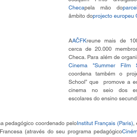
Checa
pela mão do
parc
âmbito do
projecto europeu
A
AČFK
reune mais de 100
cerca de 20.000 membros
Checa. Para além de organi
Cinema "Summer Film S
coordena também o proje
School” que  promove a e
cinema no seio dos esta
escolares do ensino secundá
a pedagógico coordenado pelo
Institut Français (Paris)
,
Francesa (através do seu programa pedagógico
Ciném