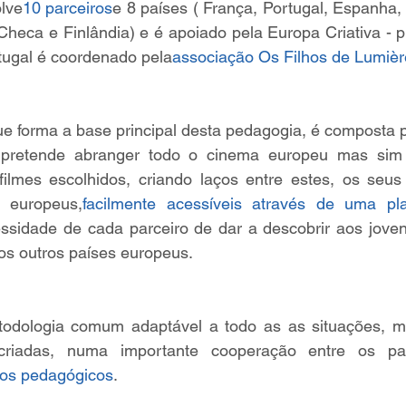
olve
10 parceiros
e 8 países ( França, Portugal, Espanha, I
Checa e Finlândia) e é apoiado pela Europa Criativa - 
ugal é coordenado pela
associação Os Filhos de Lumièr
ue forma a base principal desta pedagogia, é composta 
 pretende abranger todo o cinema europeu mas sim
 filmes escolhidos, criando laços entre estes, os seus
s europeus,
facilmente acessíveis através de uma plat
sidade de cada parceiro de dar a descobrir aos jovens
os outros países europeus.
dologia comum adaptável a todo as as situações, mei
riadas, numa importante cooperação entre os par
sos pedagógicos
. 