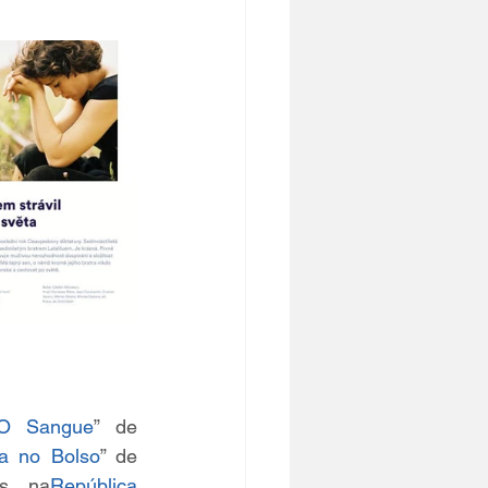
O Sangue
” de 
a no Bolso
” de 
os na
República 