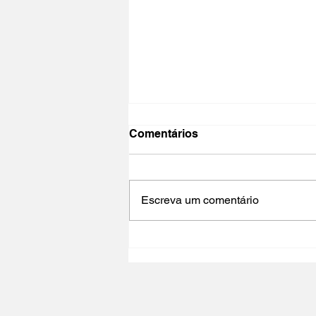
Comentários
Escreva um comentário
NO PAÍS DO CINEMA 2025 |
Polo Cultural Gaivotas /
Lisboa