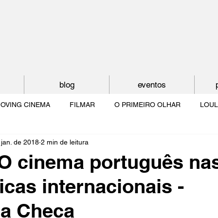
blog
eventos
OVING CINEMA
FILMAR
O PRIMEIRO OLHAR
LOUL
 jan. de 2018
2 min de leitura
NTUDE
O MUNDO À NOSSA VOLTA
OS FILHOS DE LUMIÈR
O cinema português na
cas internacionais -
O CINEMA POR DENTRO
CRESCER COM O CINEMA
NO 
ca Checa