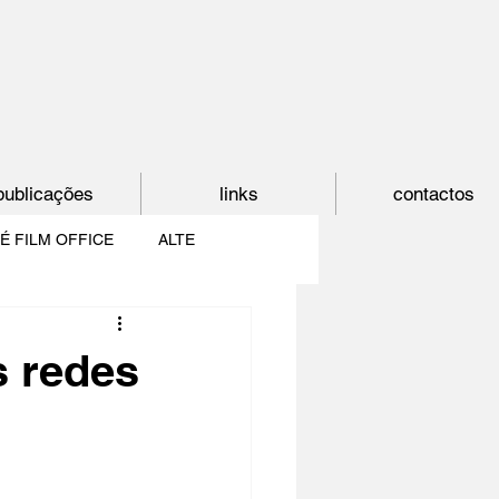
publicações
links
contactos
É FILM OFFICE
ALTE
E
SHORTCUT
s redes
PAÍS DO CINEMA