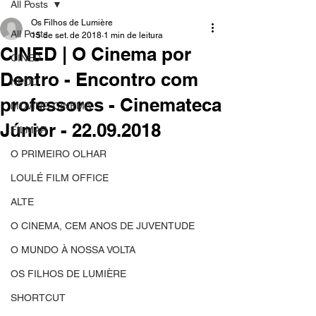
All Posts
Os Filhos de Lumière
All Posts
15 de set. de 2018
1 min de leitura
CINED | O Cinema por
CINED
Dentro - Encontro com
NPDC
professores - Cinemateca
MOVING CINEMA
Júnior - 22.09.2018
FILMAR
O PRIMEIRO OLHAR
LOULÉ FILM OFFICE
ALTE
O CINEMA, CEM ANOS DE JUVENTUDE
O MUNDO À NOSSA VOLTA
OS FILHOS DE LUMIÈRE
SHORTCUT