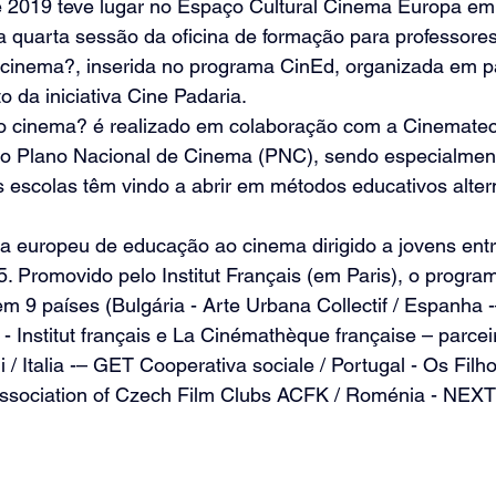
de 2019 teve lugar no Espaço Cultural Cinema Europa e
a quarta sessão da oficina de formação para professore
o cinema?, inserida no programa CinEd, organizada em p
da iniciativa Cine Padaria.
 o cinema? é realizado em colaboração com a Cinemate
 Plano Nacional de Cinema (PNC), sendo especialment
 escolas têm vindo a abrir em métodos educativos alter
 europeu de educação ao cinema dirigido a jovens entr
. Promovido pelo Institut Français (em Paris), o progra
m 9 países (Bulgária - Arte Urbana Collectif / Espanha 
- Institut français e La Cinémathèque française – parcei
 / Italia -– GET Cooperativa sociale / Portugal - Os Filh
ssociation of Czech Film Clubs ACFK / Roménia - NEXT /