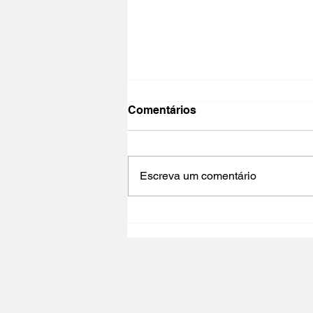
Comentários
Escreva um comentário
NO PAÍS DO CINEMA 2025 |
Polo Cultural Gaivotas /
Lisboa