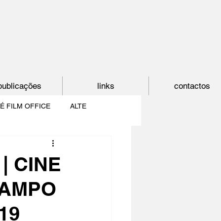
publicações
links
contactos
É FILM OFFICE
ALTE
E
SHORTCUT
| CINE
CAMPO
PAÍS DO CINEMA
19