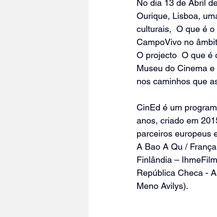
No dia 13 de Abril 
Ourique, Lisboa, um
culturais,  O que é 
CampoVivo no âmbito 
O projecto  O que é
Museu do Cinema e o
nos caminhos que as
CinEd é um programa
anos, criado em 2015
parceiros europeus e
A Bao A Qu / França 
Finlândia – IhmeFilmi
República Checa - A
Meno Avilys).