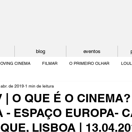
blog
eventos
OVING CINEMA
FILMAR
O PRIMEIRO OLHAR
LOUL
 abr. de 2019
1 min de leitura
NTUDE
O MUNDO À NOSSA VOLTA
OS FILHOS DE LUMIÈR
V | O QUE É O CINEMA? 
A - ESPAÇO EUROPA- 
O CINEMA POR DENTRO
CRESCER COM O CINEMA
NO 
QUE, LISBOA | 13.04.20