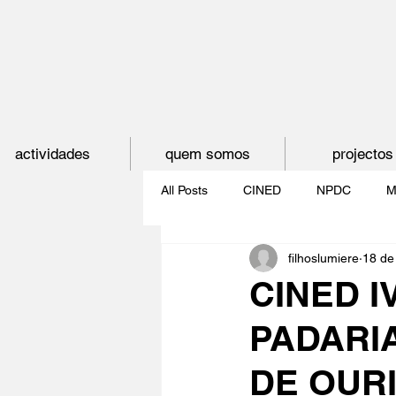
actividades
quem somos
projectos
All Posts
CINED
NPDC
M
filhoslumiere
18 de
O CINEMA, CEM ANOS DE JUVE
CINED I
PADARI
CINECLUBE DAS GAIVOTAS
DE OURI