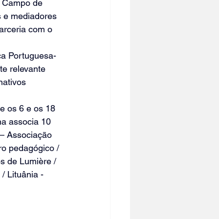
m Campo de 
s e mediadores 
arceria com o 
ca Portuguesa-
e relevante 
nativos
e os 6 e os 18 
ma associa 10 
-– Associação 
ro pedagógico / 
os de Lumière / 
 Lituânia - 