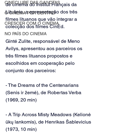
CINECLUBE DAS GAIVOTAS
de cinema do Institut Français da 
Lituânia, a apresentação dos três 
O CINEMA POR DENTRO
filmes lituanos que vão integrar a 
CRESCER COM O CINEMA
colecção dos filmes CinEd.
NO PAÍS DO CINEMA
Ginté Zulite, responsável de Meno 
Avilys, apresentou aos parceiros os 
três filmes lituanos propostos e 
escolhidos em cooperação pelo 
conjunto dos parceiros:
- The Dreams of the Centenarians 
(Senis ir žemė), de Robertas Verba 
(1969, 20 min)
- A Trip Across Misty Meadows (Kelionė 
ūkų lankomis), de Henrikas Šablevicius 
(1973, 10 min)