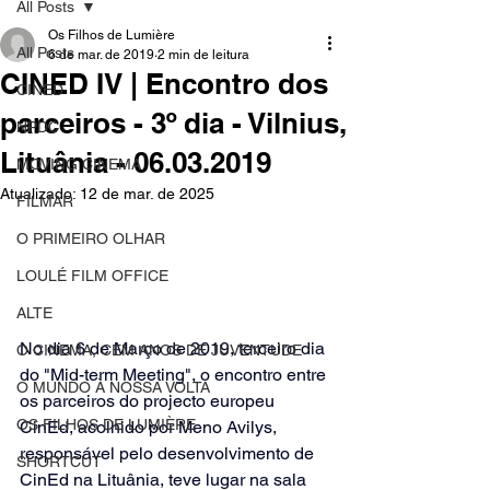
All Posts
Os Filhos de Lumière
All Posts
6 de mar. de 2019
2 min de leitura
CINED IV | Encontro dos
CINED
parceiros - 3º dia - Vilnius,
NPDC
Lituânia - 06.03.2019
MOVING CINEMA
Atualizado:
12 de mar. de 2025
FILMAR
O PRIMEIRO OLHAR
LOULÉ FILM OFFICE
ALTE
No dia 6 de Março de 2019, terceiro dia 
O CINEMA, CEM ANOS DE JUVENTUDE
do "Mid-term Meeting", o encontro entre 
O MUNDO À NOSSA VOLTA
os parceiros do projecto europeu 
OS FILHOS DE LUMIÈRE
CinEd, acolhido por Meno Avilys, 
responsável pelo desenvolvimento de 
SHORTCUT
CinEd na Lituânia, teve lugar na sala 