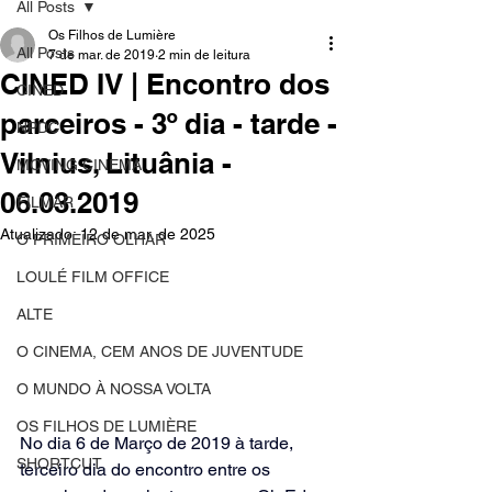
All Posts
Os Filhos de Lumière
All Posts
7 de mar. de 2019
2 min de leitura
CINED IV | Encontro dos
CINED
parceiros - 3º dia - tarde -
NPDC
Vilnius, Lituânia -
MOVING CINEMA
06.03.2019
FILMAR
Atualizado:
12 de mar. de 2025
O PRIMEIRO OLHAR
LOULÉ FILM OFFICE
ALTE
O CINEMA, CEM ANOS DE JUVENTUDE
O MUNDO À NOSSA VOLTA
OS FILHOS DE LUMIÈRE
No dia 6 de Março de 2019 à tarde, 
SHORTCUT
terceiro dia do encontro entre os 