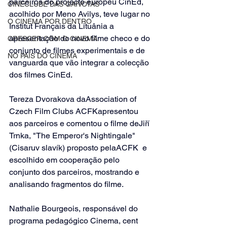
parceiros do projecto europeu CinEd, 
CINECLUBE DAS GAIVOTAS
acolhido por Meno Avilys, teve lugar no 
O CINEMA POR DENTRO
Institut Français da Lituânia a 
apresentação do novo filme checo e do 
CRESCER COM O CINEMA
conjunto de filmes experimentais e de 
NO PAÍS DO CINEMA
vanguarda que vão integrar a colecção 
dos filmes CinEd.
Tereza Dvorakova da
Association of 
Czech Film Clubs ACFK
apresentou 
aos parceiros e comentou o filme de
Jiří 
Trnka
, "
The Emperor's Nightingale
" 
(Cisaruv slavík) proposto pela
ACFK
  e 
escolhido em cooperação pelo 
conjunto dos parceiros, mostrando e 
analisando fragmentos do filme.
Nathalie Bourgeois, responsável do 
programa pedagógico Cinema, cent 