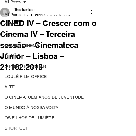
All Posts
filhoslumiere
All Posts
21 de fev. de 2019
2 min de leitura
CINED IV – Crescer com o
CINED
Cinema IV – Terceira
NPDC
sessão – Cinemateca
MOVING CINEMA
Júnior – Lisboa –
FILMAR
21.102.2019
O PRIMEIRO OLHAR
LOULÉ FILM OFFICE
ALTE
O CINEMA, CEM ANOS DE JUVENTUDE
O MUNDO À NOSSA VOLTA
OS FILHOS DE LUMIÈRE
SHORTCUT