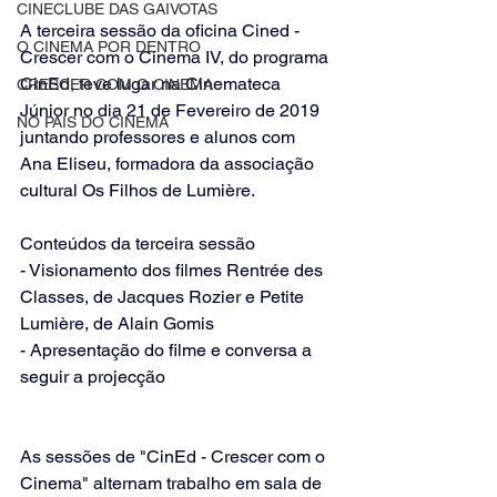
CINECLUBE DAS GAIVOTAS
A terceira sessão da oficina Cined - 
O CINEMA POR DENTRO
Crescer com o Cinema IV, do programa 
CinEd, teve lugar na Cinemateca 
CRESCER COM O CINEMA
Júnior no dia 21 de Fevereiro de 2019 
NO PAÍS DO CINEMA
juntando professores e alunos com 
Ana Eliseu, formadora da associação 
cultural Os Filhos de Lumière.
Conteúdos da terceira sessão
- Visionamento dos filmes Rentrée des 
Classes, de Jacques Rozier e Petite 
Lumière, de Alain Gomis
- Apresentação do filme e conversa a 
seguir a projecção
As sessões de "CinEd - Crescer com o 
Cinema" alternam trabalho em sala de 