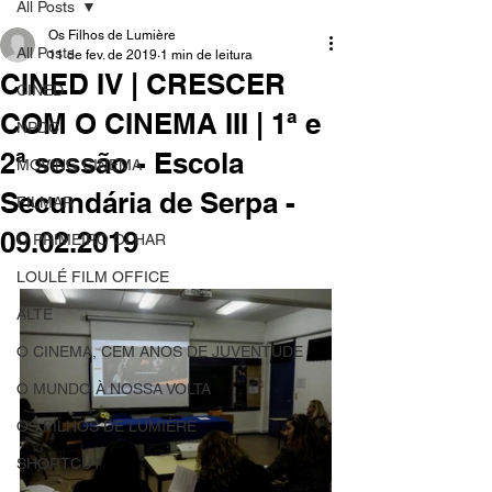
All Posts
Os Filhos de Lumière
All Posts
11 de fev. de 2019
1 min de leitura
CINED IV | CRESCER
CINED
COM O CINEMA III | 1ª e
NPDC
2ª sessão - Escola
MOVING CINEMA
Secundária de Serpa -
FILMAR
09.02.2019
O PRIMEIRO OLHAR
LOULÉ FILM OFFICE
ALTE
O CINEMA, CEM ANOS DE JUVENTUDE
O MUNDO À NOSSA VOLTA
OS FILHOS DE LUMIÈRE
SHORTCUT