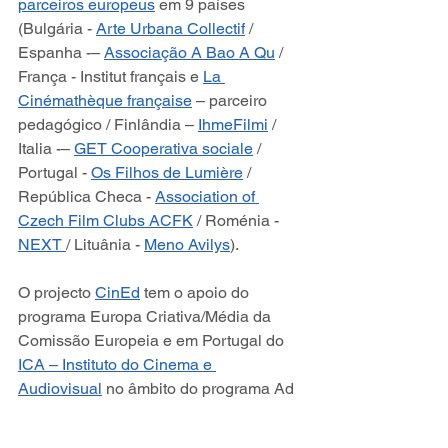
parceiros europeus
 em 9 países 
(Bulgária - 
Arte Urbana Collectif
 / 
Espanha -– 
Associação A Bao A Qu
 / 
França - Institut français e 
La 
Cinémathèque française
 – parceiro 
pedagógico / Finlândia – 
IhmeFilmi
 / 
Italia -– 
GET Cooperativa sociale
 / 
Portugal - 
Os Filhos de Lumière
 / 
República Checa - 
Association of 
Czech Film Clubs ACFK
 / Roménia - 
NEXT 
/ Lituânia - 
Meno Avilys
).
O projecto 
CinEd
 tem o apoio do 
programa Europa Criativa/Média da 
Comissão Europeia e em Portugal do 
ICA – Instituto do Cinema e 
Audiovisual
 no âmbito do programa Ad 
Hoc.  
CINED