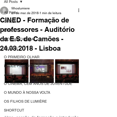
All Posts
filhoslumiere
All Posts
27 de mar. de 2018
1 min de leitura
CINED - Formação de
CINED
professores - Auditório
NPDC
da E.S. de Camões -
MOVING CINEMA
24.03.2018 - Lisboa
FILMAR
O PRIMEIRO OLHAR
LOULÉ FILM OFFICE
ALTE
O CINEMA, CEM ANOS DE JUVENTUDE
O MUNDO À NOSSA VOLTA
OS FILHOS DE LUMIÈRE
SHORTCUT