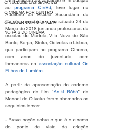
Uma  sessão de formação e introdução 
CINECLUBE DAS GAIVOTAS
ao 
programa CinEd
, teve lugar no 
O CINEMA POR DENTRO
Auditório da Escola Secundária de 
Camões, em Lisboa, no sábado 24 de 
CRESCER COM O CINEMA
Março de 2018 juntando professores de 
NO PAÍS DO CINEMA
escolas de Mértola, Vila Nova de São 
Bento, Serpa, Sintra, Odivelas e Lisboa, 
que participam no programa Cinema, 
cem anos de juventude, com 
formadores da 
associação cultural Os 
Filhos de Lumière
.
A partir da apresentação do caderno 
pedagógico do film "
Aniki Bóbó
" de 
Manoel de Oliveira foram abordados os 
seguintes temas:
- Breve noção sobre o que é o cinema 
do ponto de vista da criação 