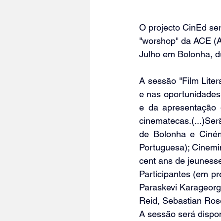
O projecto CinEd se
"worshop" da ACE (A
Julho em Bolonha, du
A sessão "Film Liter
e nas oportunidades
e da apresentação d
cinematecas.(...)Se
de Bolonha e Ciném
Portuguesa); Cinemi
cent ans de jeuness
Participantes (em pre
Paraskevi Karageorg
Reid, Sebastian Ros
A sessão será dispo