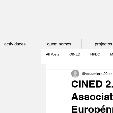
actividades
quem somos
projectos
All Posts
CINED
NPDC
M
filhoslumiere
20 de 
O CINEMA, CEM ANOS DE JUVE
CINED 2.
Associa
CINECLUBE DAS GAIVOTAS
Europénn