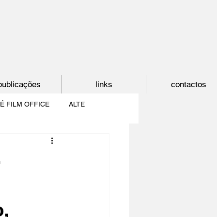
publicações
links
contactos
É FILM OFFICE
ALTE
E
SHORTCUT
-
PAÍS DO CINEMA
,