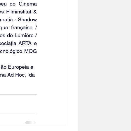
seu do Cinema 
Filminstitut & 
roatia - Shadow 
e française / 
os de Lumière / 
ociația ARTA e 
ecnológico MOG 
ão Europeia e 
ma Ad Hoc,  da 