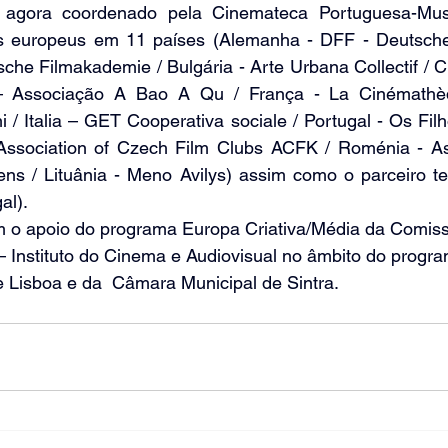
agora coordenado pela Cinemateca Portuguesa-Mu
s europeus em 11 países (Alemanha - DFF - Deutsches 
he Filmakademie / Bulgária - Arte Urbana Collectif / C
– Associação A Bao A Qu / França - La Cinémathèqu
i / Italia – GET Cooperativa sociale / Portugal - Os Filh
Association of Czech Film Clubs ACFK / Roménia - As
ns / Lituânia - Meno Avilys) assim como o parceiro t
al).
m o apoio do programa Europa Criativa/Média da Comiss
 Instituto do Cinema e Audiovisual no âmbito do progra
 Lisboa e da  Câmara Municipal de Sintra.