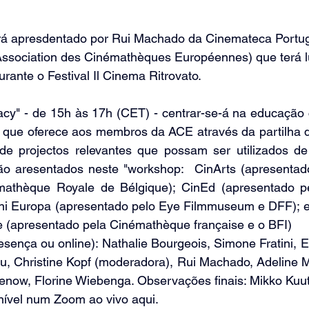
rá apresdentado por Rui Machado da Cinemateca Portu
ssociation des Cinémathèques Européennes) que terá l
rante o Festival Il Cinema Ritrovato.
acy" - de 15h às 17h (CET) - centrar-se-á na educação 
 que oferece aos membros da ACE através da partilha de
e projectos relevantes que possam ser utilizados de 
rão aresentados neste "workshop:  CinArts (apresentado
athèque Royale de Bélgique); CinEd (apresentado pe
ni Europa (apresentado pelo Eye Filmmuseum e DFF); 
e (apresentado pela Cinémathèque française e o BFI) 
sença ou online): Nathalie Bourgeois, Simone Fratini, El
u, Christine Kopf (moderadora), Rui Machado, Adeline M
enow, Florine Wiebenga. Observações finais: Mikko Kuut
nível num Zoom ao vivo aqui.