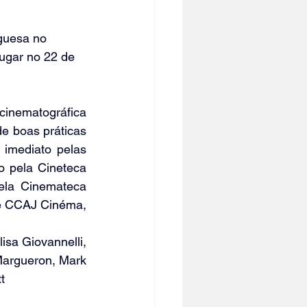
guesa no 
ugar no 22 de 
cinematográfica 
 boas práticas 
imediato pelas 
 pela Cineteca 
la Cinemateca 
e CCAJ Cinéma, 
isa Giovannelli, 
argueron, Mark 
t