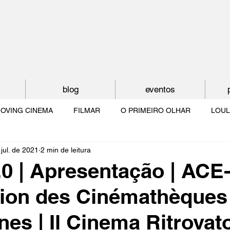
blog
eventos
OVING CINEMA
FILMAR
O PRIMEIRO OLHAR
LOUL
jul. de 2021
2 min de leitura
NTUDE
O MUNDO À NOSSA VOLTA
OS FILHOS DE LUMIÈR
0 | Apresentação | ACE
tion des Cinémathèques
O CINEMA POR DENTRO
CRESCER COM O CINEMA
NO 
es | Il Cinema Ritrovato