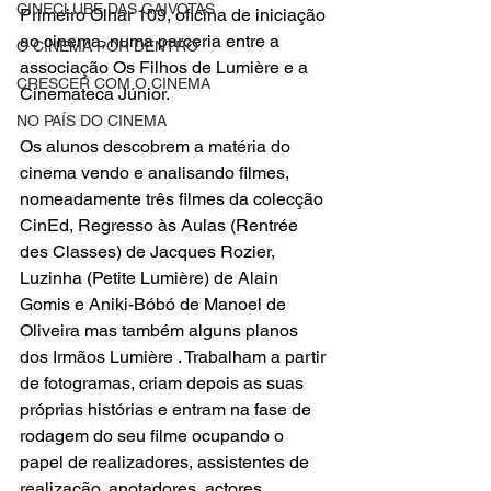
CINECLUBE DAS GAIVOTAS
Primeiro Olhar 109, oficina de iniciação 
ao cinema, numa parceria entre a 
O CINEMA POR DENTRO
associação Os Filhos de Lumière e a 
CRESCER COM O CINEMA
Cinemateca Júnior.
NO PAÍS DO CINEMA
Os alunos descobrem a matéria do 
cinema vendo e analisando filmes, 
nomeadamente três filmes da 
colecção 
CinEd
, Regresso às Aulas (Rentrée 
des Classes) de Jacques Rozier, 
Luzinha (Petite Lumière) de Alain 
Gomis e Aniki-Bóbó de Manoel de 
Oliveira mas também alguns planos 
dos Irmãos Lumière . Trabalham a partir 
de fotogramas, criam depois as suas 
próprias histórias e entram na fase de 
rodagem do seu filme ocupando o 
papel de realizadores, assistentes de 
realização, anotadores, actores, 