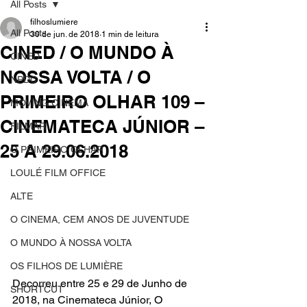
All Posts
filhoslumiere
All Posts
30 de jun. de 2018
1 min de leitura
CINED / O MUNDO À
CINED
NOSSA VOLTA / O
NPDC
PRIMEIRO OLHAR 109 –
MOVING CINEMA
CINEMATECA JÚNIOR –
FILMAR
25 A 29.06.2018
O PRIMEIRO OLHAR
LOULÉ FILM OFFICE
ALTE
O CINEMA, CEM ANOS DE JUVENTUDE
O MUNDO À NOSSA VOLTA
OS FILHOS DE LUMIÈRE
Decorreu entre 25 e 29 de Junho de 
SHORTCUT
2018, na Cinemateca Júnior, O 