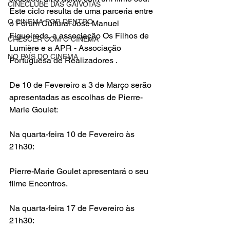
CINECLUBE DAS GAIVOTAS
Este ciclo resulta de uma parceria entre 
O CINEMA POR DENTRO
o 
Forum Cultural José Manuel 
Figueiredo
, a associação Os Filhos de 
CRESCER COM O CINEMA
Lumière e a 
APR - Associação 
NO PAÍS DO CINEMA
Portuguesa de Realizadores
 .
De 10 de Fevereiro a 3 de Março serão 
apresentadas as escolhas de
Pierre-
Marie Goulet
:
Na
quarta-feira 10 de Fevereiro
 às 
21h30:
Pierre-Marie Goulet apresentará o seu 
filme
Encontros
.
Na
quarta-feira 17 de Fevereiro
 às 
21h30: