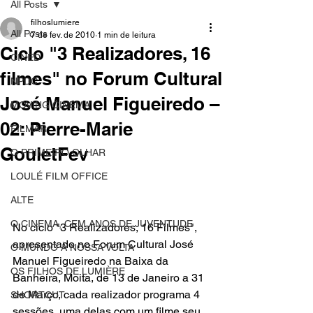
All Posts
filhoslumiere
All Posts
7 de fev. de 2010
1 min de leitura
Ciclo "3 Realizadores, 16
CINED
filmes" no Forum Cultural
NPDC
José Manuel Figueiredo –
MOVING CINEMA
02: Pierre-Marie
FILMAR
GouletFev
O PRIMEIRO OLHAR
LOULÉ FILM OFFICE
ALTE
O CINEMA, CEM ANOS DE JUVENTUDE
No ciclo "3 Realizadores, 16 Filmes", 
apresentado no
Forum Cultural José 
O MUNDO À NOSSA VOLTA
Manuel Figueiredo
 na 
Baixa da 
OS FILHOS DE LUMIÈRE
Banheira
, 
Moita
, de 13 de Janeiro a 31 
de Março, cada realizador programa 4 
SHORTCUT
sessões, uma delas com um filme seu. 