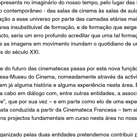
epresenta no imaginário do nosso tempo, pelo lugar da
contemporâneo - das salas de cinema às salas de aul
iciação a esse universo por parte das camadas etárias mai
ea insubstituível de formação, e de formação que exige 
acto, seria um erro profundo acreditar que uma tal forma
e as imagens em movimento inundam o quotidiano de u
s do século XXI.
e do futuro das cinematecas passa por esta nova função
esa-Museu do Cinema, nomeadamente através da activi
em já alguma história e alguma experiência nesta área.
a cabo em diálogo com, entre outras entidades, a associ
e”, que por sua vez – e em parte como elo de uma exper
asta conduzida a partir da Cinemateca Francesa – tem s
uns projectos fundamentais em curso nesta área no noss
rganizado pelas duas entidades pretendemos contribuir 