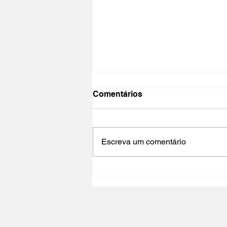
Comentários
Escreva um comentário
NO PAÍS DO CINEMA 2025 |
Polo Cultural Gaivotas /
Lisboa