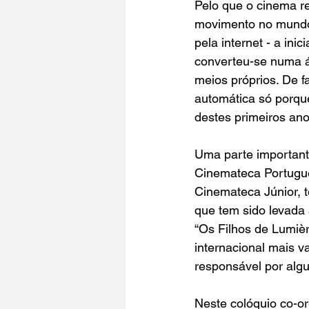
Pelo que o cinema r
movimento no mundo 
pela internet - a in
converteu-se numa ár
meios próprios. De f
automática só porqu
destes primeiros ano
Uma parte important
Cinemateca Portugu
Cinemateca Júnior, t
que tem sido levada 
“Os Filhos de Lumièr
internacional mais v
responsável por alg
Neste colóquio co-o