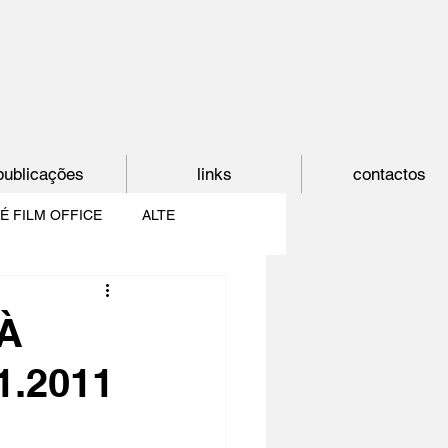
publicações
links
contactos
É FILM OFFICE
ALTE
E
SHORTCUT
 À
1.2011
PAÍS DO CINEMA