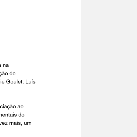
 na 
ção de 
e Goulet, Luís 
iciação ao 
entais do 
vez mais, um 