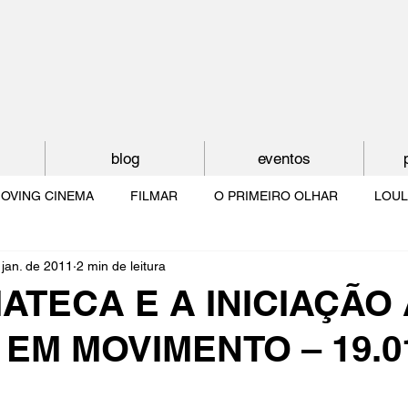
blog
eventos
OVING CINEMA
FILMAR
O PRIMEIRO OLHAR
LOUL
 jan. de 2011
2 min de leitura
NTUDE
O MUNDO À NOSSA VOLTA
OS FILHOS DE LUMIÈR
ATECA E A INICIAÇÃO
EM MOVIMENTO – 19.0
O CINEMA POR DENTRO
CRESCER COM O CINEMA
NO 