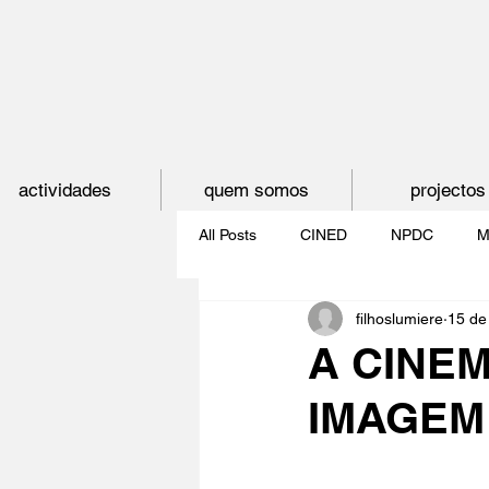
actividades
quem somos
projectos
All Posts
CINED
NPDC
M
filhoslumiere
15 de
O CINEMA, CEM ANOS DE JUVE
A CINEM
IMAGEM 
CINECLUBE DAS GAIVOTAS