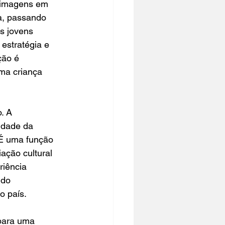
s imagens em 
a, passando 
s jovens 
estratégia e 
ção é 
ma criança 
. A 
dade da 
 É uma função 
ação cultural 
iência 
ido 
o país.
para uma 