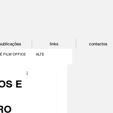
publicações
links
contactos
É FILM OFFICE
ALTE
E
SHORTCUT
OS E
PAÍS DO CINEMA
RO