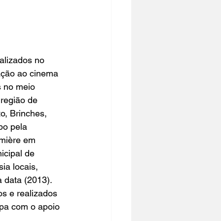
alizados no 
iação ao cinema 
s no meio 
 região de 
to
, 
Brinches
, 
bo pela 
mière em 
cipal de 
ia locais, 
 data (2013). 
s e realizados 
rpa com o apoio 