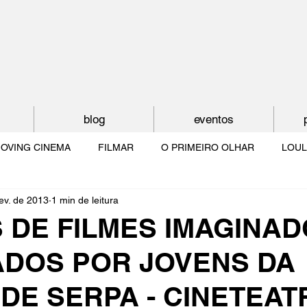
blog
eventos
OVING CINEMA
FILMAR
O PRIMEIRO OLHAR
LOUL
fev. de 2013
1 min de leitura
NTUDE
O MUNDO À NOSSA VOLTA
OS FILHOS DE LUMIÈR
 DE FILMES IMAGINAD
ADOS POR JOVENS DA
O CINEMA POR DENTRO
CRESCER COM O CINEMA
NO 
DE SERPA - CINETEAT