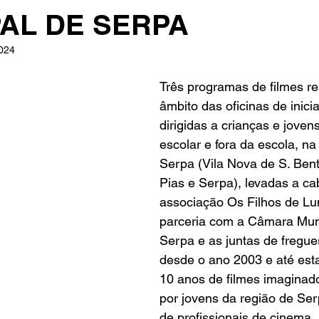
PAL DE SERPA
2024
Três programas de filmes re
âmbito das oficinas de inic
dirigidas a crianças e joven
escolar e fora da escola, na
Serpa (
Vila Nova de S. Ben
Pias
 e 
Serpa
), levadas a ca
associação Os Filhos de Lu
parceria com a 
Câmara Muni
Serpa
 e as juntas de fregues
desde o ano 2003 e até esta
10 anos de filmes imaginado
por jovens da região de Se
de profissionais de cinema.